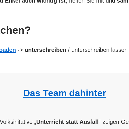
d Enkel auch wichtig ist
, helfen Sie mit und
sam
achen?
oaden
->
unterschreiben
/ unterschreiben lassen
Das Team dahinter
olksinitative „
Unterricht statt Ausfall
“ zeigen Ge