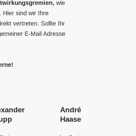
itwirkungsgremien,
wie
. Hier sind wir Ihre
kt vertreten. Sollte Ihr
lgemeiner E-Mail Adresse
erne!
exander
André
upp
Haase