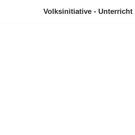
Volksinitiative - Unterricht 
Zum
Inhalt
springen
„Unterrich