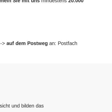
meln Sie mit uns
mindestens
20.000
 ->
auf dem Postweg
an: Postfach
sicht und bilden das